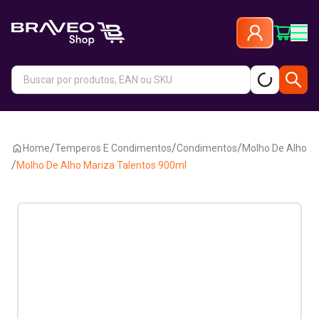
/
/
/
Home
Temperos E Condimentos
Condimentos
Molho De Alho
/
Molho De Alho Mariza Talentos 900ml