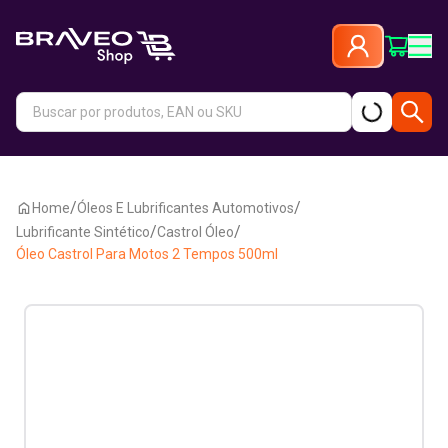
/
/
Home
Óleos E Lubrificantes Automotivos
/
/
Lubrificante Sintético
Castrol Óleo
Óleo Castrol Para Motos 2 Tempos 500ml