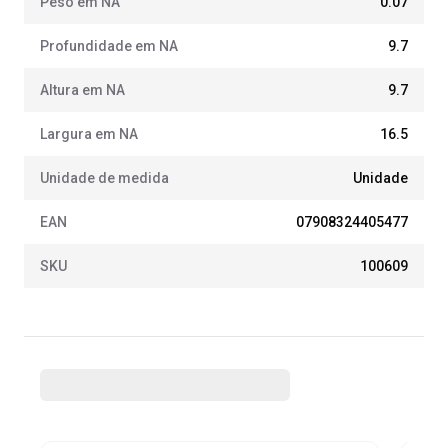
Peso em NA
0.07
Profundidade em NA
9.7
Altura em NA
9.7
Largura em NA
16.5
Unidade de medida
Unidade
EAN
07908324405477
SKU
100609