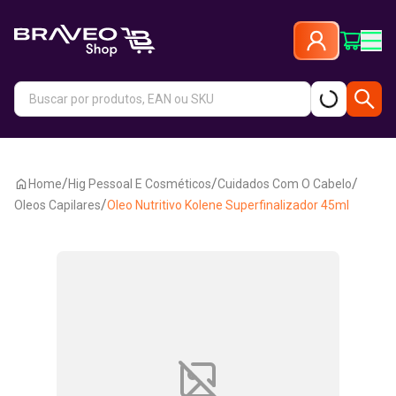
/
/
/
Home
Hig Pessoal E Cosméticos
Cuidados Com O Cabelo
/
Oleos Capilares
Oleo Nutritivo Kolene Superfinalizador 45ml