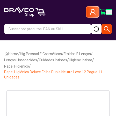
/
/
/
Home
Hig Pessoal E Cosméticos
Fraldas E Lenços
/
/
/
Lenços Umedecidos
Cuidados Íntimos
Higiene Íntima
/
Papel Higiênico
Papel Higiênico Deluxe Folha Dupla Neutro Leve 12 Pague 11
Unidades