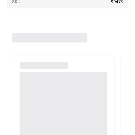
SKU
99473