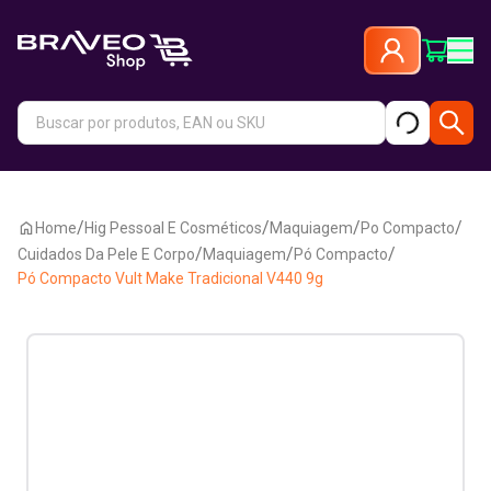
/
/
/
/
Home
Hig Pessoal E Cosméticos
Maquiagem
Po Compacto
/
/
/
Cuidados Da Pele E Corpo
Maquiagem
Pó Compacto
Pó Compacto Vult Make Tradicional V440 9g