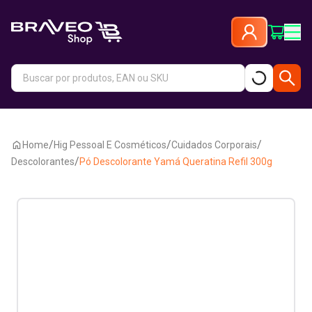
/
/
/
Home
Hig Pessoal E Cosméticos
Cuidados Corporais
/
Descolorantes
Pó Descolorante Yamá Queratina Refil 300g