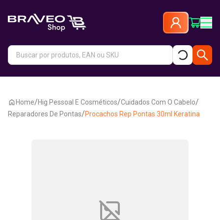
/
/
/
Home
Hig Pessoal E Cosméticos
Cuidados Com O Cabelo
/
Reparadores De Pontas
Procachos Rep Pontas 30ml Keratina