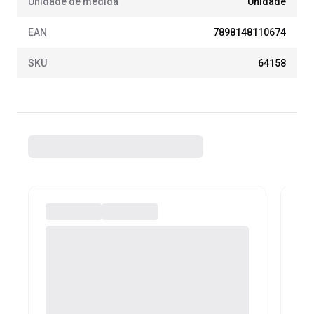
Unidade de medida
Unidade
EAN
7898148110674
SKU
64158