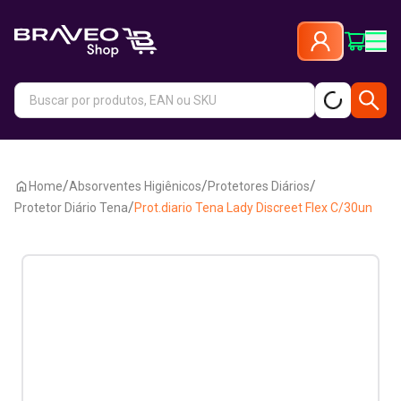
/
/
/
Home
Absorventes Higiênicos
Protetores Diários
/
Protetor Diário Tena
Prot.diario Tena Lady Discreet Flex C/30un