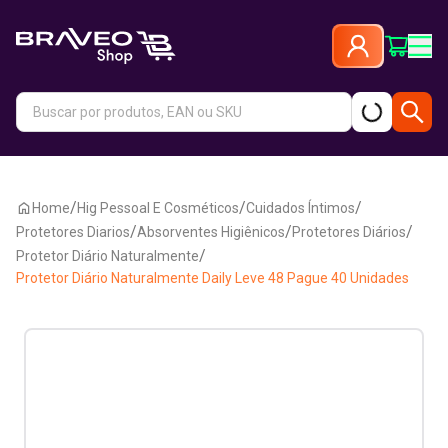
/
/
/
Home
Hig Pessoal E Cosméticos
Cuidados Íntimos
/
/
/
Protetores Diarios
Absorventes Higiênicos
Protetores Diários
/
Protetor Diário Naturalmente
Protetor Diário Naturalmente Daily Leve 48 Pague 40 Unidades