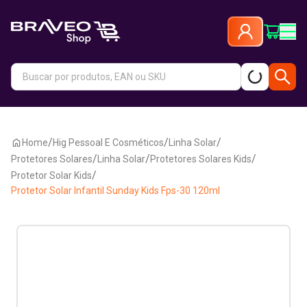
/
/
/
Home
Hig Pessoal E Cosméticos
Linha Solar
/
/
/
Protetores Solares
Linha Solar
Protetores Solares Kids
/
Protetor Solar Kids
Protetor Solar Infantil Sunday Kids Fps-30 120ml