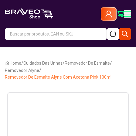
/
/
/
Home
Cuidados Das Unhas
Removedor De Esmalte
/
Removedor Alyne
Removedor De Esmalte Alyne Com Acetona Pink 100ml