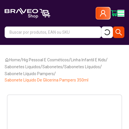
/
/
/
Home
Hig Pessoal E Cosméticos
Linha Infantil E Kids
/
/
/
Sabonetes Liquidos
Sabonetes
Sabonetes Líquidos
/
Sabonete Líquido Pampers
Sabonete Líquido De Glicerina Pampers 350ml