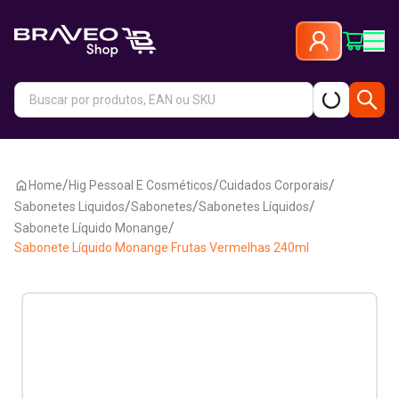
/
/
/
Home
Hig Pessoal E Cosméticos
Cuidados Corporais
/
/
/
Sabonetes Liquidos
Sabonetes
Sabonetes Líquidos
/
Sabonete Líquido Monange
Sabonete Líquido Monange Frutas Vermelhas 240ml