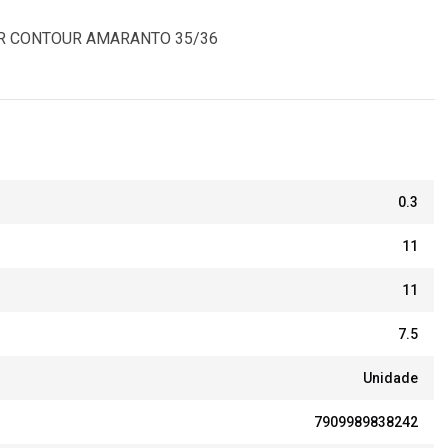
ER CONTOUR AMARANTO 35/36
0.3
11
11
7.5
Unidade
7909989838242