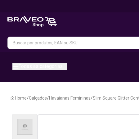
Todas as categorias
/
/
/
Home
Calçados
Havaianas Femininas
Slim Square Glitter Con