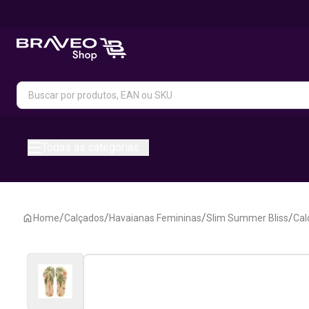
Todas as categorias
/
/
/
/
Home
Calçados
Havaianas Femininas
Slim Summer Bliss
Cal