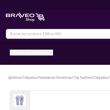
Todas as categorias
/
/
/
/
/
Home
Calçados
Havaianas Femininas
Top Fashion
Calçados