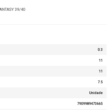
ANTASY 39/40
0.3
11
11
7.5
Unidade
7909989473665