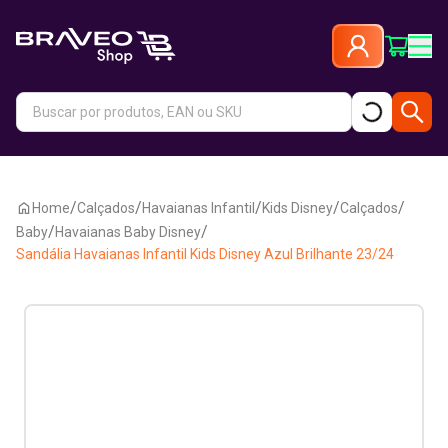
/
/
/
/
/
Home
Calçados
Havaianas Infantil
Kids Disney
Calçados
/
/
Baby
Havaianas Baby Disney
Sandália Havaianas Infantil Kids Disney Azul Brilhante 23/24