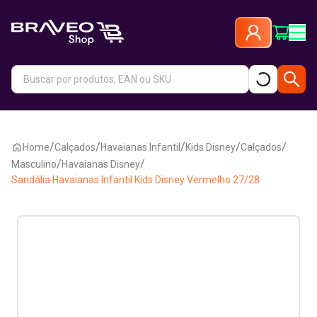
/
/
/
/
/
Home
Calçados
Havaianas Infantil
Kids Disney
Calçados
/
/
Masculino
Havaianas Disney
Sandália Havaianas Infantil Kids Disney Vermelho 27/28