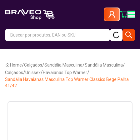
/
/
/
/
Home
Calçados
Sandália Masculina
Sandália Masculina
/
/
/
Calçados
Unissex
Havaianas Top Warner
Sandália Havaianas Masculina Top Warner Classics Bege Palha
41/42