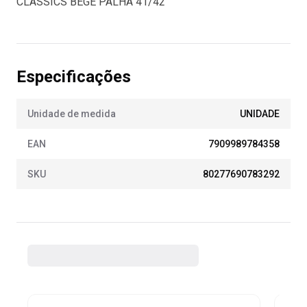
CLASSICS BEGE PALHA 41/42
Especificações
Unidade de medida
UNIDADE
EAN
7909989784358
SKU
80277690783292