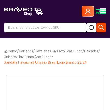
/
/
/
/
/
Home
Calçados
Havaianas Unissex
Brasil Logo
Calçados
/
/
Unissex
Havaianas Brasil Logo
Sandália Havaianas Unissex Brasil Logo Branco 23/24