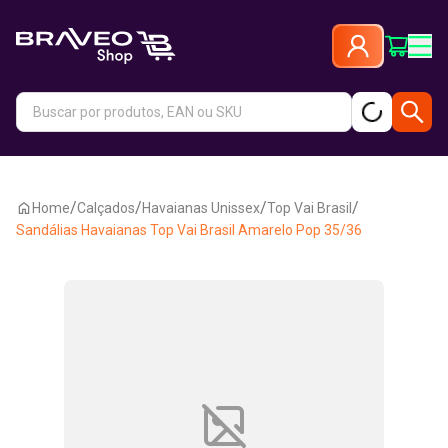
/
/
/
/
Home
Calçados
Havaianas Unissex
Top Vai Brasil
Sandálias Havaianas Top Vai Brasil Amarelo Pop 35/36