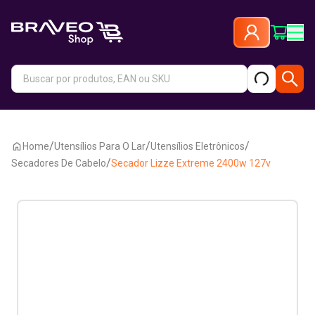
/
/
/
Home
Utensílios Para O Lar
Utensílios Eletrônicos
/
Secadores De Cabelo
Secador Lizze Extreme 2400w 127v