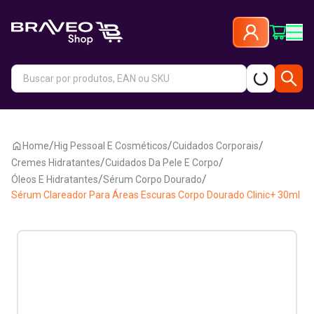
/
/
/
Home
Hig Pessoal E Cosméticos
Cuidados Corporais
/
/
Cremes Hidratantes
Cuidados Da Pele E Corpo
/
/
Óleos E Hidratantes
Sérum Corpo Dourado
Sérum Clareador Para Áreas Escuras Corpo Dourado Clinic+ 30ml