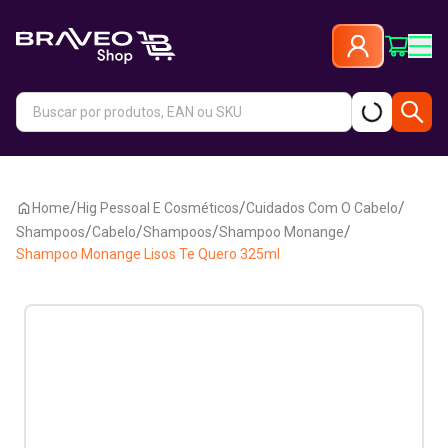
/
/
/
Home
Hig Pessoal E Cosméticos
Cuidados Com O Cabelo
/
/
/
/
Shampoos
Cabelo
Shampoos
Shampoo Monange
Shampoo Monange Lisos Te Quero 325ml