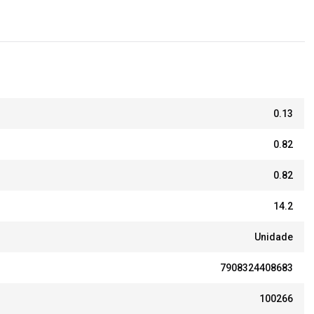
0.13
0.82
0.82
14.2
Unidade
7908324408683
100266