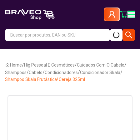
/
/
/
Home
Hig Pessoal E Cosméticos
Cuidados Com O Cabelo
/
/
/
/
Shampoos
Cabelo
Condicionadores
Condicionador Skala
Shampoo Skala Frutástica! Cereja 325ml