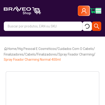
/
/
/
Home
Hig Pessoal E Cosméticos
Cuidados Com O Cabelo
/
/
/
/
Finalizadores
Cabelo
Finalizadores
Spray Fixador Charming
Spray Fixador Charming Normal 400ml