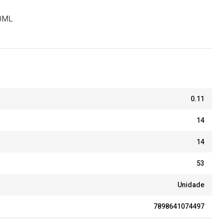
0ML
0.11
14
14
53
Unidade
7898641074497