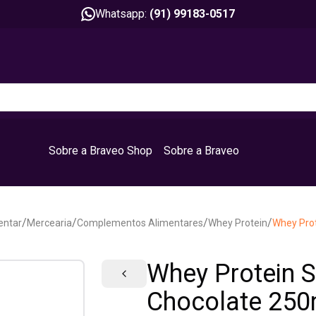
Whatsapp:
(91) 99183-0517
Sobre a Braveo Shop
Sobre a Braveo
/
/
/
/
entar
Mercearia
Complementos Alimentares
Whey Protein
Whey Prot
Whey Protein S
Chocolate 250